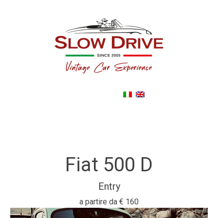
Back To noleggioautodepoca.eu
Fiat 500 D
Entry
a partire da
€ 160