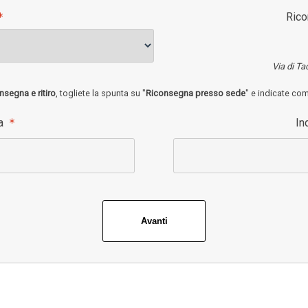
Ric
Via di Ta
nsegna e ritiro
, togliete la spunta su "
Riconsegna presso sede
" e indicate co
na
In