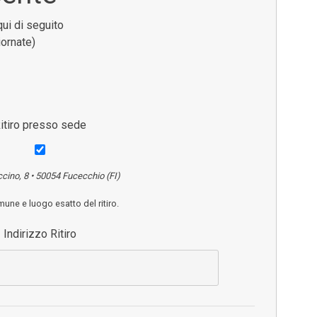
qui di seguito
iornate)
itiro presso sede
ccino, 8 • 50054 Fucecchio (FI)
mune e luogo esatto del ritiro.
Indirizzo Ritiro